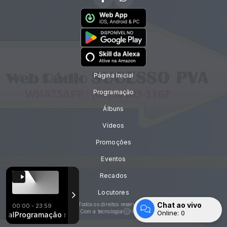
Página Inicial
Programação
Álbuns
Vídeos
Promoções
Eventos
Recados
Locutores
Chat ao vivo
Todos os direitos reservados.
00:00 - 23:59
Com a tecnologia
Online:
0
ariano
l
Programação musical
90 Fiduma Jeca - 99% Part Munhoz e Mariano