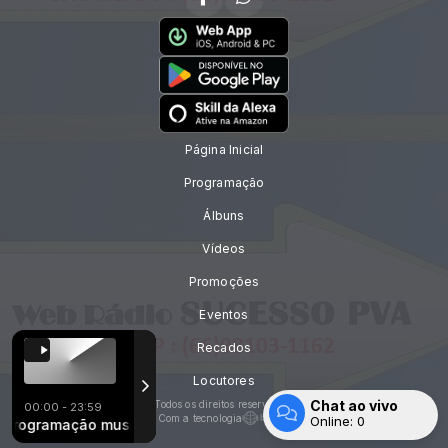
Página Inicial
Programação
Álbuns
Vídeos
Promoções
Eventos
Recados
Locutores
Chat ao vivo
Todos os direitos reservados.
00:00 - 23:59
Com a tecnologia
Online:
0
a Casa
ogramação musical
02 - João Bosco e Vinícius Part Zezé Di Camargo e Lucia